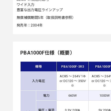
ワイド入力
豊富な出力電圧ラインアップ
無償補償期間5年（取扱説明書参照）
発売年：2004年
PBA1000F仕様（概要）
機種
PBA1000F-3R3
PBA1000F
AC85 ～ 264V 1Φ
AC85 ～ 264
入力電圧
or DC120 ～ 350V
or DC120 ～ 
※
※
電力
660W
1000W
電圧・電流
3.3V 200A
5V 200A