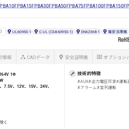
PBA10F
PBA15F
PBA30F
PBA50F
PBA75F
PBA100F
PBA150F
奨）
UL60950-1
C-UL (CSA60950-1)
EN62368-1
電安法準拠
術情報
CADデータ
安全証明書
オプション
技術的特徴
64V 1Φ
W
AUX
出力電圧可変
運転
、7.5V、12V、15V、24V、
アラーム
並列運転
は除く