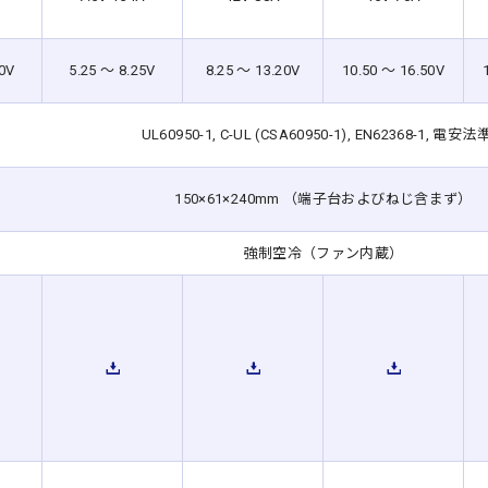
00V
5.25 ～ 8.25V
8.25 ～ 13.20V
10.50 ～ 16.50V
UL60950-1, C-UL (CSA60950-1), EN62368-1, 電安
150×61×240mm （端子台およびねじ含まず）
強制空冷（ファン内蔵）