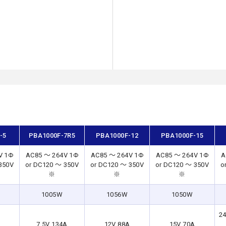
-5
PBA1000F-7R5
PBA1000F-12
PBA1000F-15
V 1Φ
AC85 ～ 264V 1Φ
AC85 ～ 264V 1Φ
AC85 ～ 264V 1Φ
A
350V
or DC120 ～ 350V
or DC120 ～ 350V
or DC120 ～ 350V
o
※
※
※
1005W
1056W
1050W
24
7.5V 134A
12V 88A
15V 70A