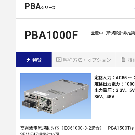
PBA
シリーズ
PBA1000F
量産中（新規設計非推
特徴
呼称方法・オプション
技
定格入力：AC85 ～ 2
定格出力電力：1000
出力電圧：3.3V、5V
36V、48V
高調波電流規制対応（IEC61000-3-2適合）：PBA1500T
SEMIF47規格対応可