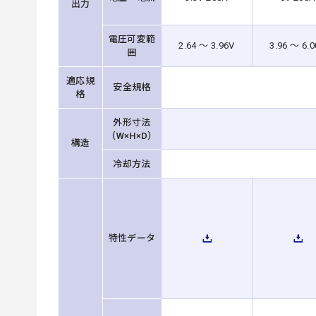
出力
電圧可変範
2.64 ～ 3.96V
3.96 ～ 6.
囲
適応規
安全規格
格
外形寸法
（W×H×D）
構造
冷却方法
特性データ