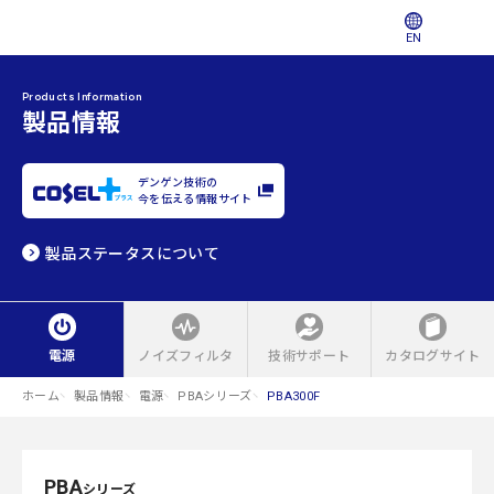
EN
Products Information
製品情報
デンゲン技術の
今を伝える情報サイト
製品ステータスについて
電源
ノイズフィルタ
技術サポート
カタログサイト
ホーム
製品情報
電源
PBAシリーズ
PBA300F
PBA
シリーズ