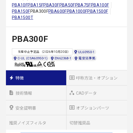
PBA10F
PBA15F
PBA30F
PBA50F
PBA75F
PBA100F
PBA150F
PBA300F
PBA600F
PBA1000F
PBA1500F
PBA1500T
PBA300F
UL60950-1
生産中止予定品 （2026年10月20日）
C-UL (CSA60950-1)
EN62368-1
電安法準拠
特徴
呼称方法・オプション
技術情報
CADデータ
安全証明書
オプションパーツ
推奨ノイズフィルタ
切替推奨品