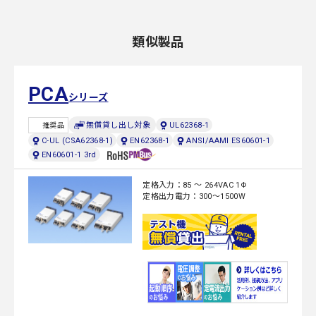
類似製品
PCA
シリーズ
無償貸し出し対象
UL62368-1
推奨品
C-UL (CSA62368-1)
EN62368-1
ANSI/AAMI ES60601-1
EN60601-1 3rd
定格入力：85 ～ 264VAC 1Φ
定格出力電力：300～1500W