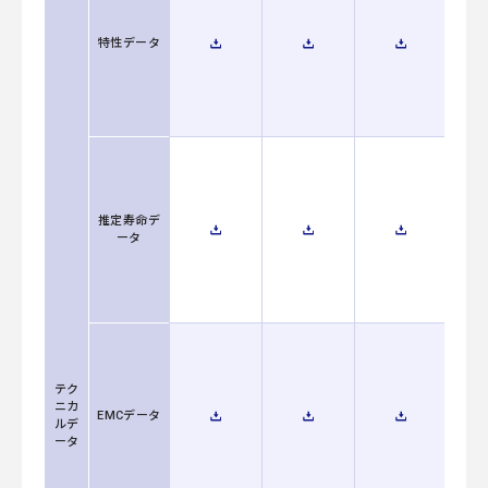
特性データ
推定寿命デ
ータ
テク
ニカ
EMCデータ
ルデ
ータ