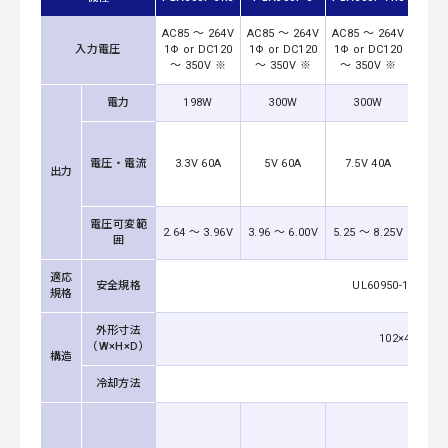
AC85 ～ 264V
AC85 ～ 264V
AC85 ～ 264V
AC85
入力電圧
1Φ or DC120
1Φ or DC120
1Φ or DC120
1Φ o
～ 350V ※
～ 350V ※
～ 350V ※
～ 3
電力
198W
300W
300W
3
電圧・電流
3.3V 60A
5V 60A
7.5V 40A
12
出力
電圧可変範
8.
2.64 ～ 3.96V
3.96 ～ 6.00V
5.25 ～ 8.25V
囲
13
適応
安全規格
UL60950-1, C-UL
規格
外形寸法
102×42×
（W×H×D）
構造
冷却方法
強