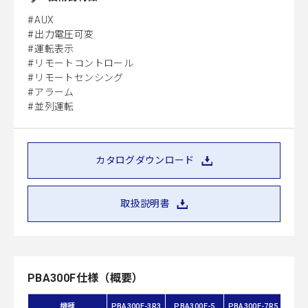
AUX
出力電圧可変
運転表示
リモートコントロール
リモートセンシング
アラーム
並列運転
カタログダウンロード
取扱説明書
PBA300F仕様（概要）
機種
PBA300F-3R3
PBA300F-5
PBA300F-7R5
PBA3