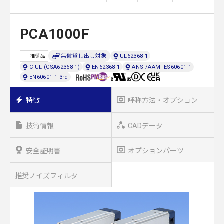
PCA1000F
無償貸し出し対象
UL62368-1
推奨品
C-UL (CSA62368-1)
EN62368-1
ANSI/AAMI ES60601-1
EN60601-1 3rd
特徴
呼称方法・オプション
技術情報
CADデータ
安全証明書
オプションパーツ
推奨ノイズフィルタ