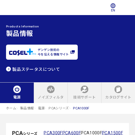
EN
Products Information
製品情報
デンゲン技術の
今を伝える情報サイト
製品ステータスについて
電源
ノイズフィルタ
技術サポート
カタログサイト
ホーム
製品情報
電源
PCAシリーズ
PCA1000F
PCA
PCA300F
PCA600F
PCA1000F
PCA1500F
シリーズ