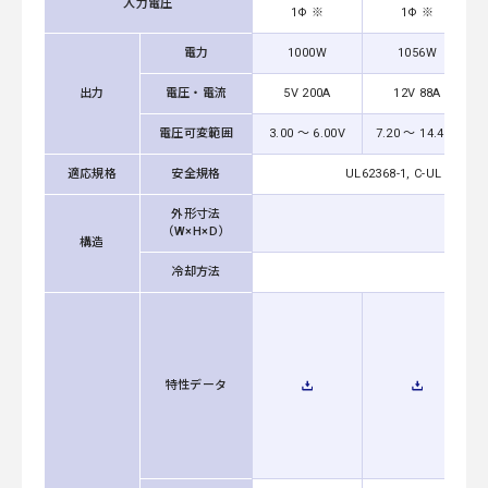
入力電圧
1Φ ※
1Φ ※
電力
1000W
1056W
出力
電圧・電流
5V 200A
12V 88A
電圧可変範囲
3.00 ～ 6.00V
7.20 ～ 14.40V
適応規格
安全規格
UL62368-1, C-UL (CSA62
外形寸法
102
（W×H×D）
構造
冷却方法
特性データ