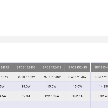
5243R3
SFCS152405
SFCS152412
SFCS152415
SFCS154
～ 36V
DC18 ～ 36V
DC18 ～ 36V
DC18 ～ 36V
DC36 ～
85W
15.0W
15.0W
15.0W
14.8
4.5A
5V 3A
12V 1.25A
15V 1A
3.3V 4