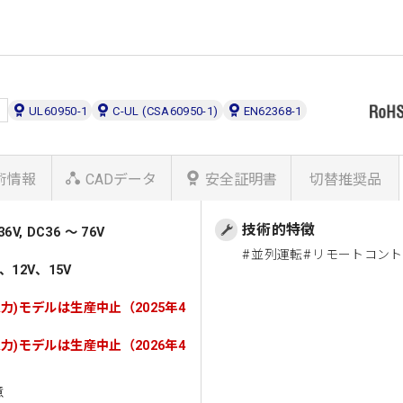
）
UL60950-1
C-UL (CSA60950-1)
EN62368-1
術情報
CADデータ
安全証明書
切替推奨品
技術的特徴
V, DC36 ～ 76V
並列運転
リモートコント
、12V、15V
8V入力)モデルは生産中止（2025年4
4V入力)モデルは生産中止（2026年4
意