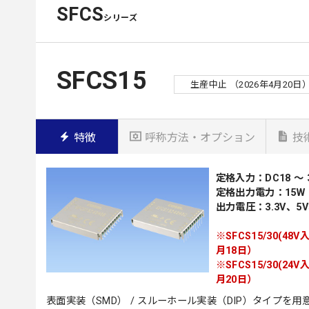
SFCS
シリーズ
SFCS15
生産中止 （2026年4月20日
特徴
呼称方法・オプション
技
定格入力：DC18 ～ 36
定格出力電力：15W
出力電圧：3.3V、5V
※SFCS15/30(4
月18日）
※SFCS15/30(2
月20日）
表面実装（SMD） / スルーホール実装（DIP）タイプを用