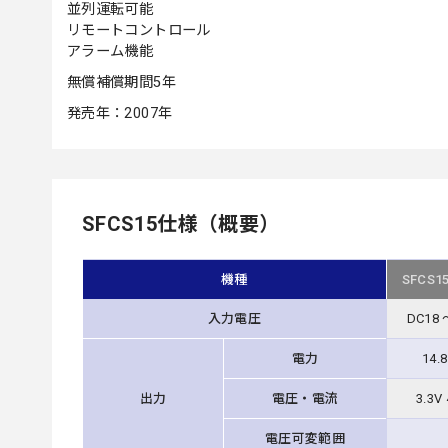
並列運転可能
リモートコントロール
アラーム機能
無償補償期間5年
発売年：2007年
SFCS15仕様（概要）
機種
SFCS1
入力電圧
DC18 
電力
14.
出力
電圧・電流
3.3V 
電圧可変範囲