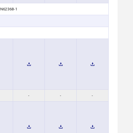
EN62368-1
-
-
-