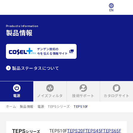
EN
Products Information
製品情報
デンゲン技術の
今を伝える情報サイト
製品ステータスについて
電源
ノイズフィルタ
技術サポート
カタログサイト
ホーム
製品情報
電源
TEPSシリーズ
TEPS10F
TEPS
TEPS10F
TEPS20F
TEPS45F
TEPS65F
シリーズ