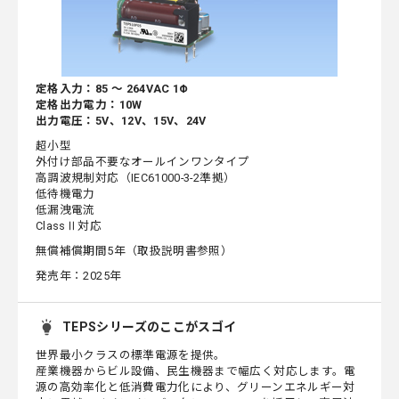
定格入力：85 ～ 264VAC 1Φ
定格出力電力：10W
出力電圧：5V、12V、15V、24V
超小型
外付け部品不要なオールインワンタイプ
高調波規制対応（IEC61000-3-2準拠）
低待機電力
低漏洩電流
ClassⅡ対応
無償補償期間5年（取扱説明書参照）
発売年：2025年
TEPSシリーズのここがスゴイ
世界最小クラスの標準電源を提供。
産業機器からビル設備、民生機器まで幅広く対応します。電
源の高効率化と低消費電力化により、グリーンエネルギー対