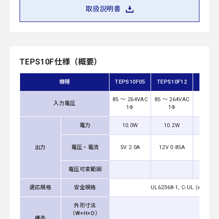
取扱説明書
TEPS10F仕様（概要）
機種
TEPS10F05
TEPS10F12
TEP
85 ～ 264VAC
85 ～ 264VAC
入力電圧
85 ～
1Φ
1Φ
電力
10.0W
10.2W
10.2
12V 0
出力
電圧・電流
5V 2.0A
12V 0.85A
電圧可変範囲
適応規格
安全規格
UL62368-1, C-UL (equiv
外形寸法
（W×H×D）
構造