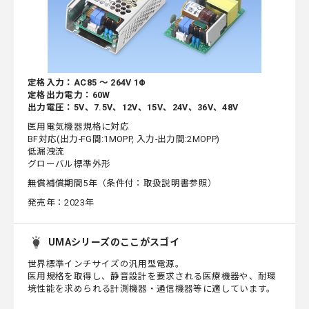
定格入力：AC85 ～ 264V 1Φ
定格出力電力：60W
出力電圧：5V、7.5V、12V、15V、24V、36V、48V
医用電気機器規格に対応
BF対応(出力-FG間:1MOPP, 入力-出力間:2MOPP)
低漏洩流
グローバル標準外形
無償補償期間5年（条件付：取扱説明書参照）
発売年：2023年
UMAシリーズのここがスゴイ
世界標準インチサイズの汎用型電源。
医用規格を取得し、静音設計を要求される医療機器や、耐環
境性能を求められる計測機器・通信機器等に適しています。