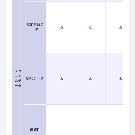
推定寿命デ
ータ
テク
ニカ
EMCデータ
ルデ
ータ
信頼性