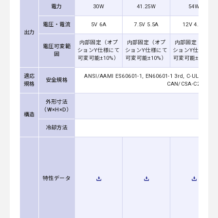
電力
30W
41.25W
54W
電圧・電流
5V 6A
7.5V 5.5A
12V 4.5A
出力
内部固定（オプ
内部固定（オプ
内部固定（オプ
電圧可変範
ションY仕様にて
ションY仕様にて
ションY仕様にて
囲
可変可能±10%）
可変可能±10%）
可変可能±10%）
適応
ANSI/AAMI ES60601-1, EN60601-1 3rd, C-UL (equiva
安全規格
規格
CAN/CSA-C22.2 No.
外形寸法
（W×H×D）
構造
冷却方法
特性データ