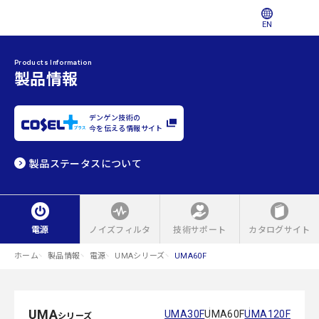
EN
Products Information
製品情報
デンゲン技術の
今を伝える情報サイト
製品ステータスについて
電源
ノイズフィルタ
技術サポート
カタログサイト
ホーム
製品情報
電源
UMAシリーズ
UMA60F
UMA
UMA30F
UMA60F
UMA120F
シリーズ