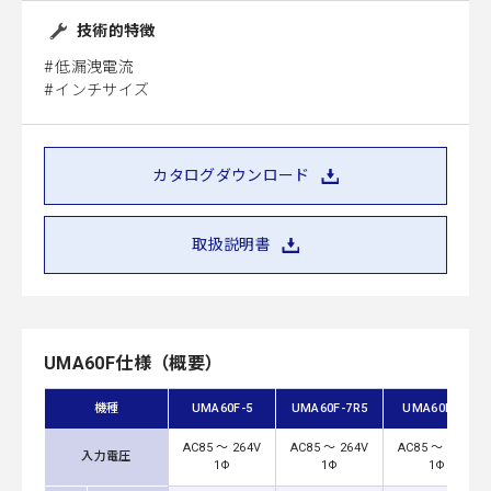
技術的特徴
低漏洩電流
インチサイズ
カタログダウンロード
取扱説明書
UMA60F仕様（概要）
機種
UMA60F-5
UMA60F-7R5
UMA60F-12
AC85 ～ 264V
AC85 ～ 264V
AC85 ～ 264V
入力電圧
1Φ
1Φ
1Φ