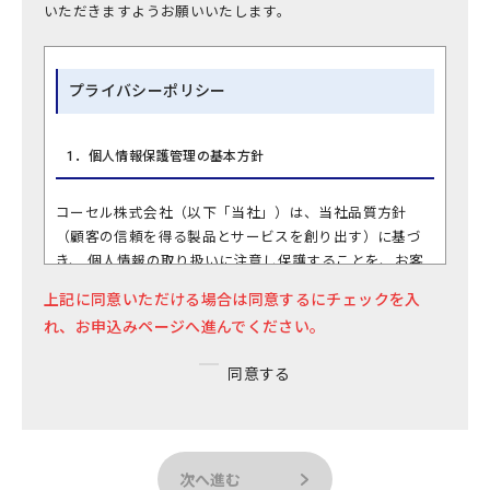
いただきますようお願いいたします。
プライバシーポリシー
1．個人情報保護管理の基本方針
コーセル株式会社（以下「当社」）は、当社品質方針
（顧客の信頼を得る製品とサービスを創り出す）に基づ
き、 個人情報の取り扱いに注意し保護することを、お客
様からの信頼を得ることと考え、以下の基本方針にした
上記に同意いただける場合は同意するにチェックを入
がって個人情報の保護に努めます。
れ、お申込みページへ進んでください。
1.
当社は、個人情報の保護に関する法律において定めら
れた個人情報取扱い事業者の義務を遵守します。
同意する
2.
個人情報の取り扱いに関する基準を整備･運用し、不正
アクセス、漏洩、消失の予防を行います。また、それ
を徹底するため、雇用関係にある従業員（正社員、契
約社員、パート社員、アルバイト社員など）、取締
役、監査役、派遣社員などの社内教育を行います。
次へ進む