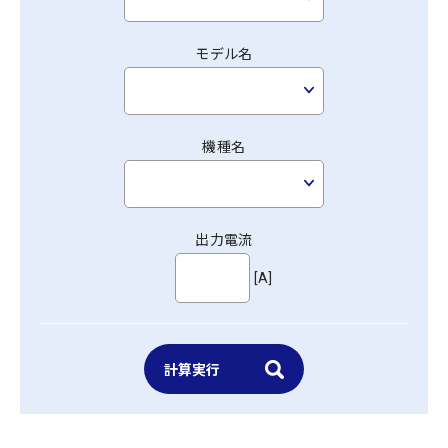
モデル名
機種名
出力電流
[A]
計算実行