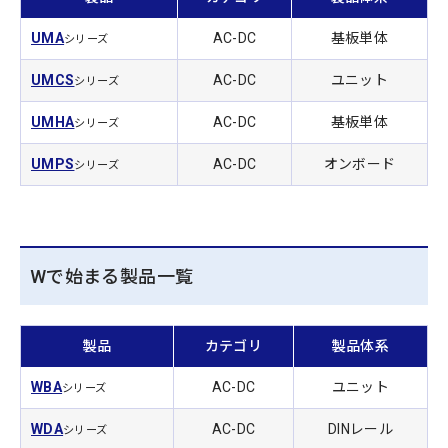
UMA
AC-DC
基板単体
シリーズ
UMCS
AC-DC
ユニット
シリーズ
UMHA
AC-DC
基板単体
シリーズ
UMPS
AC-DC
オンボード
シリーズ
Wで始まる製品一覧
製品
カテゴリ
製品体系
WBA
AC-DC
ユニット
シリーズ
WDA
AC-DC
DINレール
シリーズ