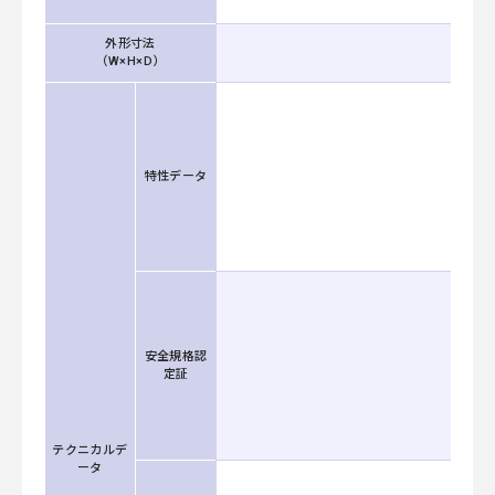
Cate
外形寸法
（W×H×D）
特性データ
安全規格認
定証
テクニカルデ
ータ