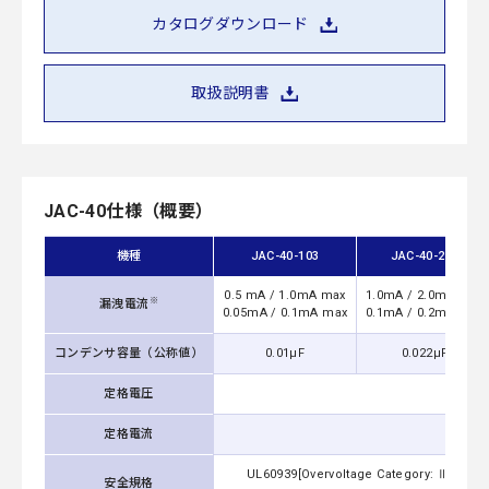
カタログダウンロード
取扱説明書
JAC-40仕様（概要）
機種
JAC-40-103
JAC-40-223
0.5 mA / 1.0mA max
1.0mA / 2.0mA max
※
漏洩電流
0.05mA / 0.1mA max
0.1mA / 0.2mA max
コンデンサ容量（公称値）
0.01μF
0.022μF
定格電圧
定格電流
UL60939[Overvoltage Category: Ⅲ Altitu
安全規格