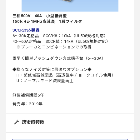
三相500V 40A 小型低背型
150ｋHz-1MHz高減衰 1段フィルタ
SCCR対応製品
6～30A定格品 SCCR値：10kA（UL508規格対応）
40～60A定格品 SCCR値：14kA（UL508規格対応）
※ブレーカとコンビネーションでの取得
素早く簡単プッシュダウン方式端子台（6～30A）
◆様々なノイズ対策に最適なオプション◆
H：超低域高減衰品（高透磁率チョークコイル使用）
U：ノーマルモード減衰量向上
無償補償期間5年
発売年：2019年
技術的特徴