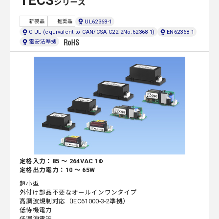
TECS
シリーズ
UL62368-1
新製品
推奨品
C-UL (equivalent to CAN/CSA-C22.2No.62368-1)
EN62368-1
電安法準拠
定格入力：85 ～ 264VAC 1Φ
定格出力電力：10 ～ 65W
超小型
外付け部品不要なオールインワンタイプ
高調波規制対応（IEC61000-3-2準拠）
低待機電力
低漏洩電流