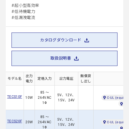
超小型高効率
低待機電力
低漏洩電流
カタログダウンロード
取扱説明書
出力
無償貸
モデル名
定格入力
出力電圧
電力
し出し
85 ～
5V、12V、
TECS10F
10W
264VAC
C-UL (equival
15V、24V
1Φ
EN
85 ～
5V、12V、
TECS20F
20W
264VAC
C-UL (equival
15V、24V
1Φ
EN