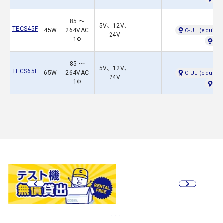
85 ～
5V、12V、
TECS45F
45W
264VAC
C-UL (equival
24V
1Φ
EN
85 ～
5V、12V、
TECS65F
65W
264VAC
C-UL (equival
24V
1Φ
EN