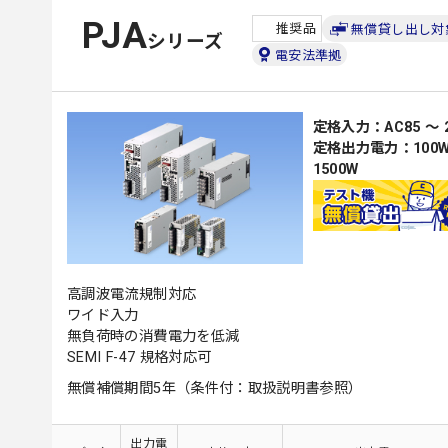
PJA
推奨品
無償貸し出し対
シリーズ
電安法準拠
定格入力：AC85 ～ 2
定格出力電力：100W, 15
1500W
高調波電流規制対応
ワイド入力
無負荷時の消費電力を低減
SEMI F-47 規格対応可
無償補償期間5年（条件付：取扱説明書参照）
出力電