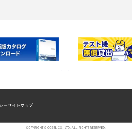
シー
サイトマップ
COPYRIGHT © COSEL CO., LTD. ALL RIGHTS RESERVED.