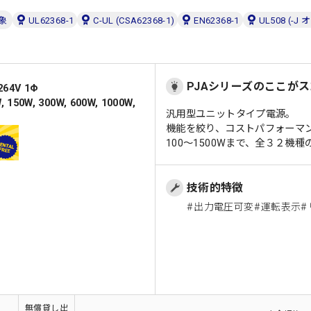
象
UL62368-1
C-UL (CSA62368-1)
EN62368-1
UL508 (-
PJAシリーズのここが
64V 1Φ
0W, 300W, 600W, 1000W,
汎用型ユニットタイプ電源。
機能を絞り、コストパフォーマ
100～1500Wまで、全３２機
技術的特徴
出力電圧可変
運転表示
無償貸し出